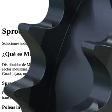
Sprockets y Catarinas MARTIN 
Soluciones industriales de Martin Sprocket & Gear con soporte técn
¿Qué es Martin Sprocket & Gear?
Distribuidor de Martin Sprocket & Gear en México, BIOSA Motion Tec
sector industrial. Nuestro equipo brinda asesoría técnica para selecc
Guadalajara, nuestras sucursales en Monterrey, Querétaro, León, Agua
Sprockets industriales
Los sprockets Martin están diseñados para transmitir movimiento medi
transportadoras, elevadores, maquinaria agrícola, equipos de procesam
Poleas industriales