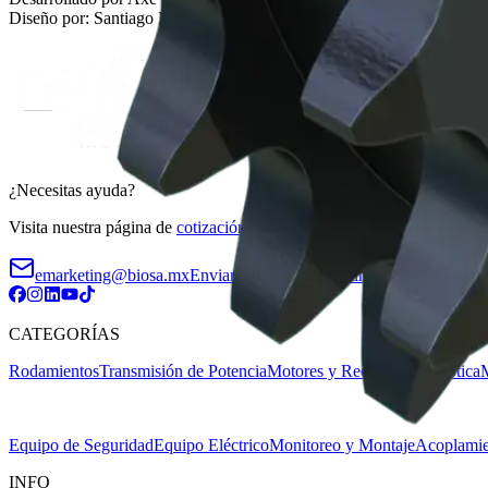
Diseño por: Santiago Mercado
¿Necesitas ayuda?
Visita nuestra página de
cotización y contacto
o escríbenos:
emarketing@biosa.mx
Enviar correo a emarketing@biosa.mx
CATEGORÍAS
Rodamientos
Transmisión de Potencia
Motores y Reductores
Robótica
M
Equipo de Seguridad
Equipo Eléctrico
Monitoreo y Montaje
Acoplamie
INFO