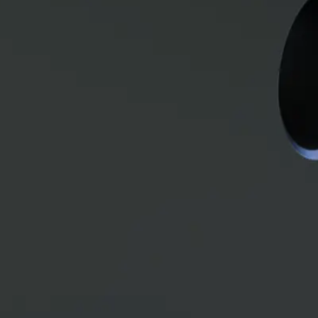
un funcionamiento suave y eficiente, ayudando a optimizar el rendimie
icaciones industriales.
as y engranes, proporcionando una fijación segura y precisa. Nuestro eq
mpensan pequeñas desalineaciones y absorben vibraciones, protegiendo 
 transportadoras.
adas para transportar productos de forma segura y continua en procesos
paldados por asesoría técnica especializada.
ogies te ayudamos a seleccionar la mejor solución para tu aplicación 