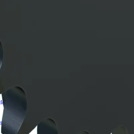
+52 33 3810 3447
Llamar a atención a clientes
anejo de Materiales
Chumaceras
Motores Eléctricos
ntos
Robot Soldador