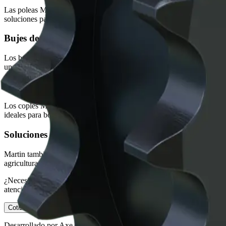
Las poleas Martin permiten transmitir potencia mediante bandas con 
soluciones para mejorar la eficiencia y reducir el mantenimiento en apl
Bujes de fijación
Los bujes Martin facilitan el montaje y desmontaje de poleas, catarin
una instalación confiable y un mantenimiento más eficiente.
Coples industriales
Los coples Martin transmiten torque de forma eficiente mientras co
ideales para bombas, ventiladores, compresores, mezcladoras y bandas
Soluciones para manejo de materiales
Martin también desarrolla soluciones para manejo de materiales diseñ
agricultura, alimentos y bebidas, cemento, química y manufactura, res
¿Necesitas productos Martin Sprocket & Gear? En BIOSA Motion Technol
atención personalizada para tu proyecto industrial.
Ver productos Martin Sprocket & Gear
Cotizar ahora
Desarrollado por Axe Javier Navor Garcia