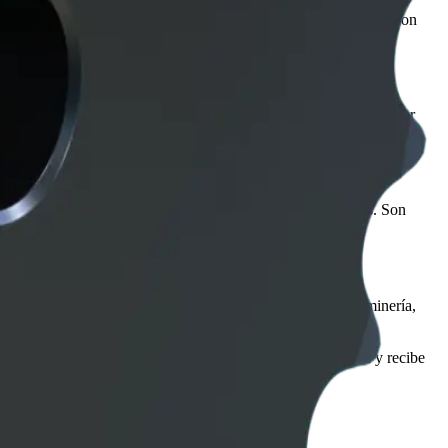
nto de motores, bombas, ventiladores y compresores. Contamos con
uipo puede ayudarte a seleccionar el buje adecuado para garantizar
motores, reductores, bombas y otros componentes mecánicos. Son
 industriales. Disponemos de equipos para aplicaciones en minería,
con asesoría técnica especializada. Solicita tu cotización y recibe