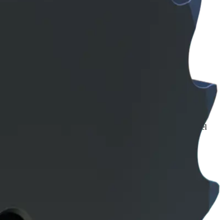
 Cadenas — BIOSA Motion
 materiales respaldadas por una de las marcas más reconocidas del
atendiendo proyectos en todo el país desde nuestra Matriz en
ponibles en BIOSA Motion Technologies, son ideales para bandas